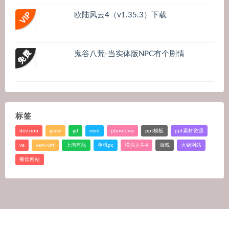
欧陆风云4（v1.35.3）下载
鬼谷八荒-当实体版NPC有个剧情
标签
destoon
game
gd
mod
pbootcms
ppt模板
ppt素材资源
va
vam-virt
上淘有品
单机pc
模拟人生4
游戏
火锅网站
餐饮网站