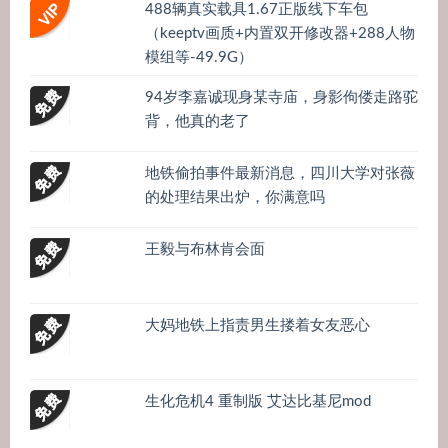
488辆真实载具1.67正版线下车包
（keeptv画质+内置双开修改器+288人物
模组等-49.9G）
94岁李嘉诚现身某寺庙，身影佝偻走路驼
背，他真的老了
地铁偷拍事件最新消息，四川大学对张薇
的处理结果出炉，你满意吗
王毅与布林肯会面
大妈地铁上指责男生搂着女友恶心
生化危机4 重制版 艾达比基尼mod