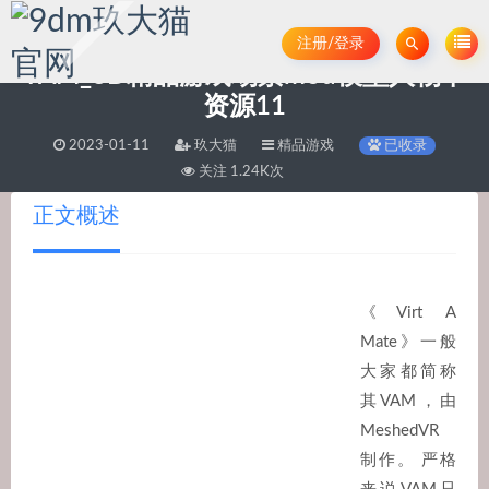
注册/登录
VAM_3D精品游戏场景mod模型人物卡
资源11
2023-01-11
玖大猫
精品游戏
已收录
关注 1.24K次
正文概述
《Virt A
Mate》一般
大家都简称
其VAM，由
MeshedVR
制作。 严格